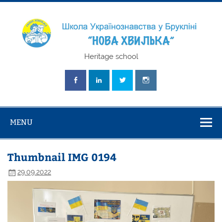
Skip
to
content
Школа
Heritage school
Українознавст
"Нова Хвилька
MENU
Thumbnail IMG 0194
29.09.2022