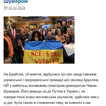
Шумером
15.10.2022
На Брайтоні, 10 жовтня, відбулася зустріч представників
української і проукраїнської громади цієї околиці Брукліна,
НЙ з найбільш впливовим сенатором-демократом Чаком
Шумером. Його реакція на дії Путіна в Україні і, на
терористичні атаки московських окупантів, здійснені ним у
ці дні, була такою ж сповненою гніву, як кожного з нас