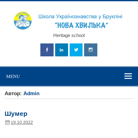
Skip
to
content
Школа
Heritage school
Українознавст
"Нова Хвильк
MENU
Автор:
Admin
Шумер
19.10.2022