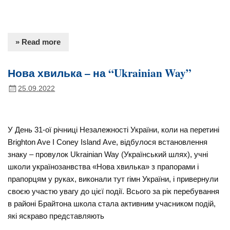
» Read more
Нова хвилька – на “Ukrainian Way”
25.09.2022
У День 31-ої річниці Незалежності України, коли на перетині
Brighton Ave I Coney Island Аve, відбулося встановлення
знаку – провулок Ukrainian Way (Український шлях), учні
школи українозанвства «Нова хвилька» з прапорами і
прапорцям у руках, виконали тут гімн України, і привернули
своєю участю увагу до цієї події. Всього за рік перебування
в районі Брайтона школа стала активним учасником подій,
які яскраво представляють