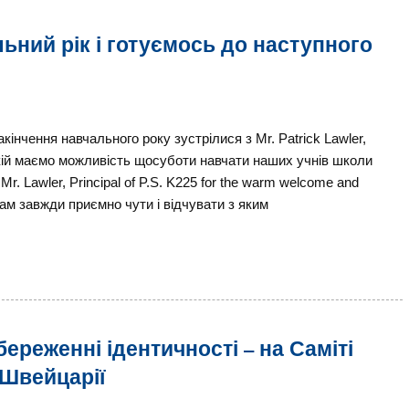
ьний рік і готуємось до наступного
акінчення навчального року зустрілися з Mr. Patrick Lawler,
 якій маємо можливість щосуботи навчати наших учнів школи
Mr. Lawler, Principal of P.S. K225 for the warm welcome and
 Нам завжди приємно чути і відчувати з яким
ереженні ідентичності – на Саміті
 Швейцарії