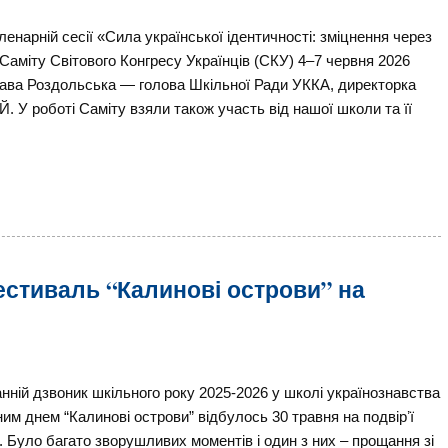
ленарній сесії «Сила української ідентичності: зміцнення через
х Саміту Світового Конгресу Українців (СКУ) 4–7 червня 2026
лава Роздольська — голова Шкільної Ради УККА, директорка
. У роботі Саміту взяли також участь від нашої школи та її
естиваль “Калинові острови” на
нній дзвоник шкільного року 2025-2026 у школі українознавства
м днем “Калинові острови” відбулось 30 травня на подвірʼї
 Було багато зворушливих моментів і один з них – прощання зі