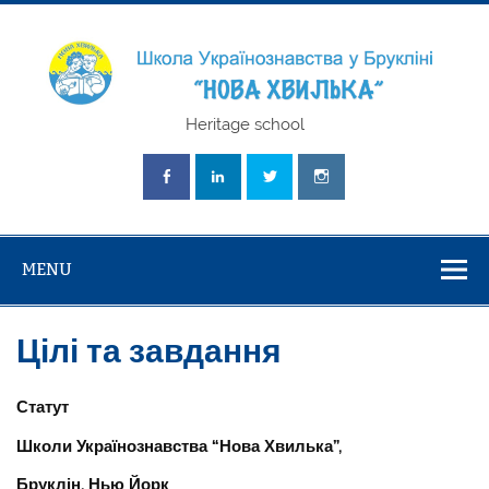
Skip
to
content
Школа
Heritage school
Українознавст
"Нова Хвилька
MENU
Цілі та завдання
Статут
Школи Українознавства “Нова Хвилька”,
Бруклін, Нью Йорк