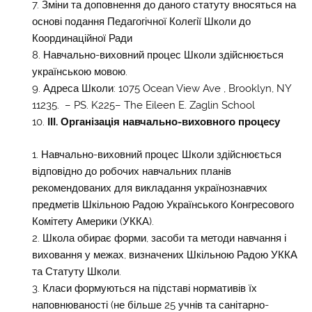
Зміни та доповнення до даного статуту вносяться на
основі подання Педагогічної Колегії Школи до
Координаційної Ради
Навчально-виховний процес Школи здійснюється
українською мовою.
Адреса Школи: 1075 Ocean View Ave , Brooklyn, NY
11235. – PS. K225– The Eileen E. Zaglin School
III. Організація навчально-виховного процесу
Навчально-виховний процес Школи здійснюється
відповідно до робочих навчальних планів
рекомендованих для викладання українознавчих
предметів Шкільною Радою Українського Конгресового
Комітету Америки (УККА).
Школа обирає форми, засоби та методи навчання і
виховання у межах, визначених Шкільною Радою УККА
та Статуту Школи.
Класи формуються на підставі нормативів їх
наповнюваності (не більше 25 учнів та санітарно-