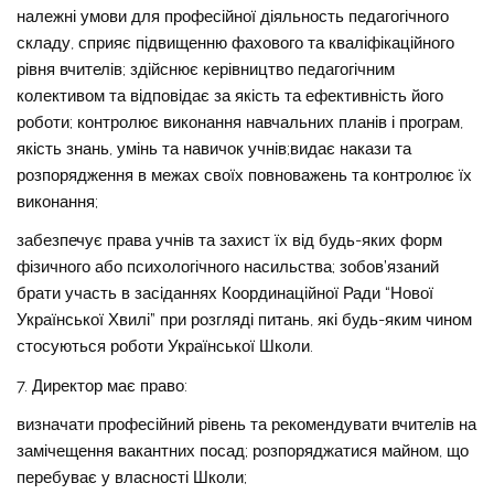
належні умови для професійної діяльность педагогічного
складу, сприяє підвищенню фахового та кваліфікаційного
рівня вчителів; здійснює керівництво педагогічним
колективом та відповідає за якість та ефективність його
роботи; контролює виконання навчальних планів і програм,
якість знань, умінь та навичок учнів;видає накази та
розпорядження в межах своїх повноважень та контролює їх
виконання;
забезпечує права учнів та захист їх від будь-яких форм
фізичного або психологічного насильства; зобов’язаний
брати участь в засіданнях Координаційної Ради “Нової
Української Хвилі” при розгляді питань, які будь-яким чином
стосуються роботи Української Школи.
7. Директор має право:
визначати професійний рівень та рекомендувати вчителів на
замічещення вакантних посад; розпоряджатися майном, що
перебуває у власності Школи;