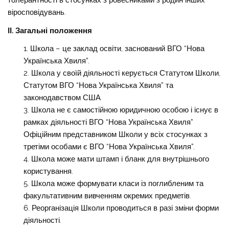
толерантності в стосунках з ровесниками з родин інших
віросповідувань.
II. Загальні положення
Школа – це заклад освіти, заснований ВГО “Нова
Українська Хвиля”.
Школа у своїй діяльності керується Статутом Школи,
Статутом ВГО “Нова Українська Хвиля” та
законодавством США
Школа не є самостійною юридичною особою і існує в
рамках діяльності ВГО “Нова Українська Хвиля”
Офіційним представником Школи у всіх стосунках з
третіми особами є ВГО “Нова Українська Хвиля”.
Школа може мати штамп і бланк для внутрішнього
користування.
Школа може формувати класи із поглибленим та
факультативним вивченням окремих предметів.
Реорганізація Школи проводиться в разі зміни форми
діяльності.