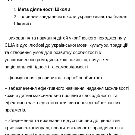
Мета діяльності Школи
Головним завданням школи украіїнознавства (надалі
Школи) є
– виховання та навчання дітей украіїнського походження у
США в дусі любові до украіїнської мови, культури, традицій
та створення умов для розвитку особистості з
усвідомленою громадянською позицією, почуттям
національноії гідності та самосвідомості.
– формування і розвивиток творчої особистості.
– забезпечення ефективного навчання, надання можливості
кожній дитині максимально проявити свої здібності та
ефективно застосувати їх для вивчення українознавчих
предметів.
– збереження та виховання в дусі пошани до цінностей
християнської моралі, поваги, ввічливості, правдивості та