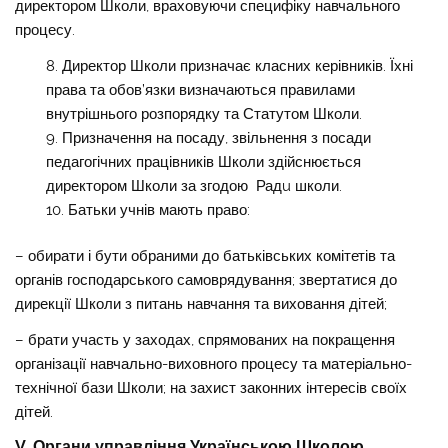
директором Школи, враховуючи специфіку навчального
процесу.
Директор Школи призначає класних керівників. Їхні
права та обов’язки визначаються правилами
внутрішнього розпорядку та Статутом Школи.
Призначення на посаду, звільнення з посади
педагогічних працівників Школи здійснюється
директором Школи за згодою Радu школи.
Батьки учнів мають право:
– обирати і бути обраними до батьківських комітетів та
органів господарського самоврядування; звертатися до
дирекції Школи з питань навчання та виховання дітей;
– брати участь у заходах, спрямованих на покращення
організації навчально-виховного процесу та матеріально-
технічної бази Школи; на захист законних інтересів своїх
дітей.
V. Органи управління Українською Школою