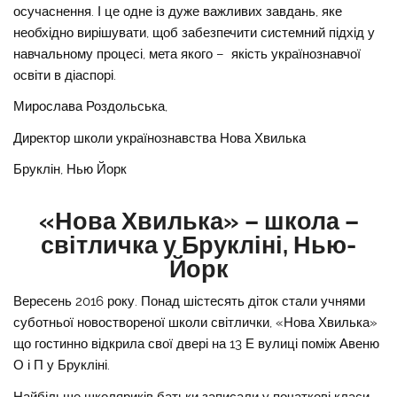
осучаснення. І це одне із дуже важливих завдань, яке
необхідно вирішувати, щоб забезпечити системний підхід у
навчальному процесі, мета якого – якість українознавчої
освіти в діаспорі.
Мирослава Роздольська,
Директор школи українознавства Нова Хвилька
Бруклін, Нью Йорк
«Нова Хвилька» – школа –
світличка у Брукліні, Нью-
Йорк
Вересень 2016 року. Понад шістесять діток стали учнями
суботньої новоствореної школи світлички, «Нова Хвилька»
що гостинно відкрила свої двері на 13 Е вулиці поміж Авеню
О і П у Брукліні.
Найбільше школяриків батьки записали у початкові класи