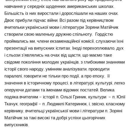
навчання у середніх щоденних американських школах.
Більшість із них виростали і дорослішали на наших очах.
Двоє прибули підчас війни. Всі разом під керівництвом
вчительки української мови і літератури Зоряни Матійчик
створили свою маленьку дружню спільноту. Гордістю
проймались ми, члени екзаменаційної комісії, слухаючи їхні
презентації на випускних іспитах. Іноді перехоплювало, дух
і сльози з’являлись на очах від щастя, що маємо таке
свідоме покоління молодих українців, з глибокими знаннями
історії свого народу, умінням аналізувати, проводити
паралелі, говорити не тільки про події, а про епоху, її
значення в історичному процесі, в літературі, культурі, легко
оперуючи датами та іменами відомих постатей. Велика
подяка вчителям – історії п. Ользі Гриник, культури – п. Юлії
Ткачук, географії – п. Людмилі Катеринюк, і, звісно, класному
керівнику, вчительці української мови і літератури п. Зоряні
Матійчик за такі високі та добрі успіхи цьогорічних
випускників.