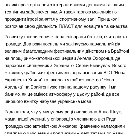
великі просторі класи з інтерактивними дошками та іншим
технічним забезпеченням. А також гарною можливістю
проводити ігрові заняття у спортивному залі. При школі
розпочав свою діяльність ПЛАСТ для новацтва та юнацтва.
Розвитку школи сприяє тісна співпраця батьків, вчителів та
громади. Два роки поспіль ми закінчуємо навчальний рік
великим багатолюдним фестивальним дійством на Брайтоні
на площі римо-католицької церкви Ангела Охоронця, де
парохом є священник з України, о. Сергій Емануель. Всього
ж таких українських фестивалів зорганізованих ВГО “Нова
Українська Хвиля” та школою українознавства “Нова
Хвилька” на Брайтоні уже три на нашому рахунку. І ми
бачимо, як це змінює атмосферу у цьому районі, де все
ширшого вжитку набуває українська мова.
Рада школи, яку у минулому році очолювала Анна Шпук,
мама нашої учениці, у співпраці з членкинею цієї Ради,
громадською активісткою Анжелою Кравченко налагодили
співпрацю з місцевими політиками – депутатами до Ради