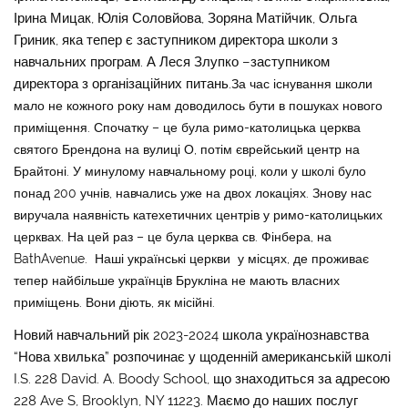
Ірина Мицак, Юлія Соловйова, Зоряна Матійчик, Ольга
Гриник, яка тепер є заступником директора школи з
навчальних програм. А Леся Злупко –заступником
директора з організаційних питань.
За час існування школи
мало не кожного року нам доводилось бути в пошуках нового
приміщення. Спочатку – це була римо-католицька церква
святого Брендона на вулиці О, потім єврейський центр на
Брайтоні. У минулому навчальному році, коли у школі було
понад 200 учнів, навчались уже на двох локаціях. Знову нас
виручала наявність катехетичних центрів у римо-католицьких
церквах. На цей раз – це була церква св. Фінбера, на
BathAvenue. Наші українські церкви у місцях, де проживає
тепер найбільше українців Брукліна не мають власних
приміщень. Вони діють, як місійні.
Новий навчальний рік 2023-2024 школа українознавства
“Нова хвилька” розпочинає у щоденній американській школі
I.S. 228 David. A. Boody School, що знаходиться за адресою
228 Ave S, Brooklyn, NY 11223. Маємо до наших послуг