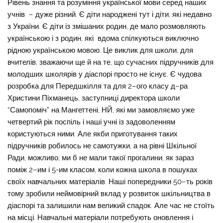
Рівень знання та розуміння української мови серед наших
учнів – дуже різний. Є діти народжені тут і діти, які недавно
з України. Є діти із змішаних родин, де мало розмовляють
українською і з родин, які вдома спілкуються виключно
рідною українською мовою. Це виклик для школи, для
вчителів, зважаючи ще й на те, що сучасних підручників для
молодших школярів у діаспорі просто не існує. Є чудова
розробка для Передшкілля та для 2–ого класу д–ра
Христини Піхманець, заступниці директора школи
“Самопоміч” на Мангеттені, НЙ, які ми замовляємо уже
четвертий рік поспіль і наші учні із задоволенням
користуються ними. Але якби приготування таких
підручників робилось не самотужки, а на рівні Шкільної
Ради, можливо, ми б не мали такої прогалини, як зараз
поміж 2–им і 5-им класом, коли кожна школа в пошуках
своїх навчальних матеріалів. Наші попередники 50–ть років
тому зробили неймовірний вклад у розвиток шкільництва в
діаспорі та залишили нам великий спадок. Але час не стоїть
на місці. Навчальні матеріали потребують оновлення і