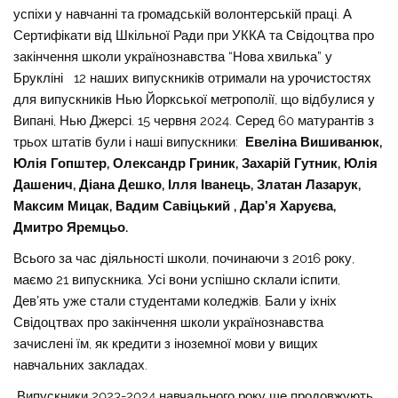
успіхи у навчанні та громадській волонтерській праці. А
Сертифікати від Шкільної Ради при УККА та Свідоцтва про
закінчення школи українознавства “Нова хвилька” у
Брукліні 12 наших випускників отримали на урочистостях
для випускників Нью Йоркської метрополії, що відбулися у
Випані, Нью Джерсі. 15 червня 2024. Серед 60 матурантів з
трьох штатів були і наші випускники:
Евеліна Вишиванюк,
Юлія Гопштер, Олександр Гриник, Захарій Гутник, Юлія
Дашенич, Діана Дешко, Ілля Іванець, Златан Лазарук,
Максим Мицак, Вадим Савіцький , Дар’я Харуєва,
Дмитро Яремцьо.
Всього за час діяльності школи, починаючи з 2016 року,
маємо 21 випускника. Усі вони успішно склали іспити,
Девʼять уже стали студентами коледжів. Бали у іхніх
Свідоцтвах про закінчення школи українознавства
зачислені їм, як кредити з іноземної мови у вищих
навчальних закладах.
Випускники 2023-2024 навчального року ще продовжують