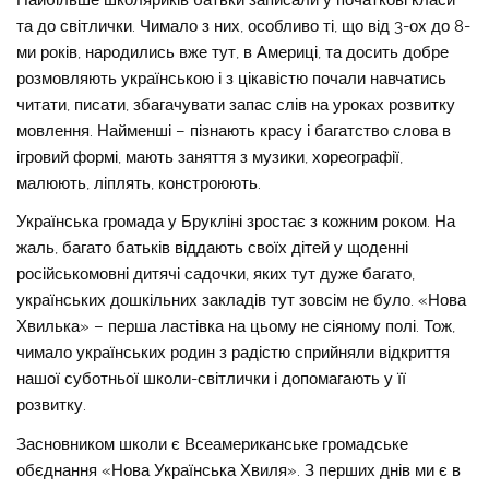
та до світлички. Чимало з них, особливо ті, що від 3-ох до 8-
ми років, народились вже тут, в Америці, та досить добре
розмовляють українською і з цікавістю почали навчатись
читати, писати, збагачувати запас слів на уроках розвитку
мовлення. Найменші – пізнають красу і багатство слова в
ігровий формі, мають заняття з музики, хореографії,
малюють, ліплять, констроюють.
Українська громада у Брукліні зростає з кожним роком. На
жаль, багато батьків віддають своїх дітей у щоденні
російськомовні дитячі садочки, яких тут дуже багато,
українських дошкільних закладів тут зовсім не було. «Нова
Хвилька» – перша ластівка на цьому не сіяному полі. Тож,
чимало українських родин з радістю сприйняли відкриття
нашої суботньої школи-світлички і допомагають у її
розвитку.
Засновником школи є Всеамериканське громадське
обєднання «Нова Українська Хвиля». З перших днів ми є в