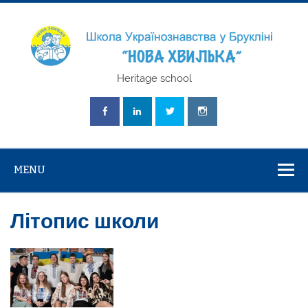
Skip
to
content
Школа
Heritage school
Українознавст
"Нова Хвилька
MENU
Літопис школи