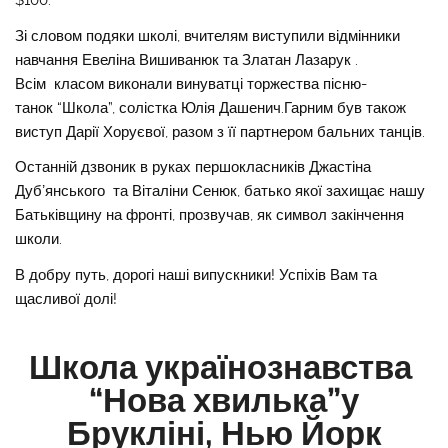
$100.
Зі словом подяки школі, вчителям виступили відмінники
навчання Евеліна Вишиванюк та Златан Лазарук .
Всім класом виконали винуватці торжества пісню-
танок “Школа”, солістка Юлія Дашенич.Гарним був також
виступ Дарії Хоруєвої, разом з її партнером бальних танців.
Останній дзвоник в руках першокласників Джастіна
Дубʼянського та Віталіни Сенюк, батько якої захищає нашу
Батьківщину на фронті, прозвучав, як символ закінчення
школи.
В добру путь, дорогі наші випускники! Успіхів Вам та
щасливої долі!
Школа українознавства
“Нова хвилька”у
Брукліні, Нью Йорк