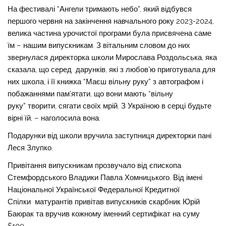
На фестивалі “Ангели тримають небо”, який відбувся
першого червня на закінчення навчального року 2023-2024,
велика частина урочистої програми була присвячена саме
їм – нашим випускникам. З вітальним словом до них
звернулася директорка школи Мирослава Роздольська, яка
сказала, що серед дарунків, які з любовʼю приготувала для
них школа, і її книжка “Маєш вільну руку” з автографом і
побажаннями пам’ятати, що вони мають “вільну
руку” творити, сягати своїх мрій. З Україною в серці будьте
вірні їй, – наголосила вона.
Подарунки від школи вручила заступниця директорки пані
Леся Злупко.
Привітання випускникам прозвучало від єпископа
Стемфордського Владики Павла Хомницького. Від імені
Національної Української Федеральної Кредитної
Спілки матурантів привітав випускників скарбник Юрій
Баюрак та вручив кожному іменний сертифікат на суму