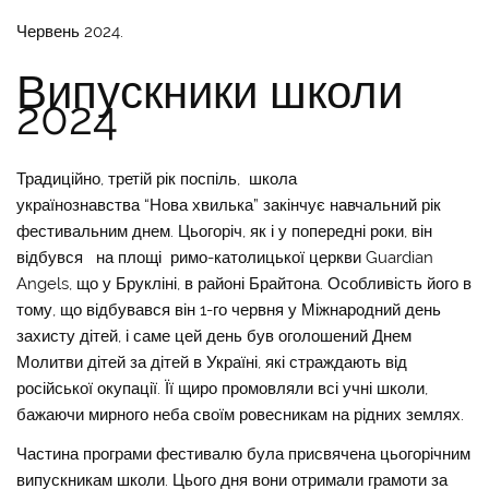
Червень 2024.
Випускники школи
2024
Традиційно, третій рік поспіль, школа
українознавства “Нова хвилька” закінчує навчальний рік
фестивальним днем. Цьогоріч, як і у попередні роки, він
відбувся на площі римо-католицької церкви Guardian
Angels, що у Брукліні, в районі Брайтона. Особливість його в
тому, що відбувався він 1-го червня у Міжнародний день
захисту дітей, і саме цей день був оголошений Днем
Молитви дітей за дітей в Україні, які страждають від
російської окупації. Її щиро промовляли всі учні школи,
бажаючи мирного неба своїм ровесникам на рідних землях.
Частина програми фестивалю була присвячена цьогорічним
випускникам школи. Цього дня вони отримали грамоти за