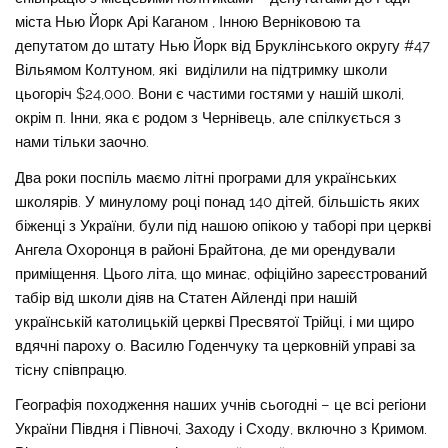
міста Нью Йорк Арі Каганом , Інною Верніковою та
депутатом до штату Нью Йорк від Бруклінського округу #47
Вільямом Колтуном, які виділили на підтримку школи
цьогоріч $24,000. Вони є частими гостями у нашій школі,
окрім п. Інни, яка є родом з Чернівець, але спілкується з
нами тільки заочно.
Два роки поспіль маємо літні програми для українських
школярів. У минулому році понад 140 дітей, більшість яких
біженці з України, були під нашою опікою у таборі при церкві
Ангела Охоронця в районі Брайтона, де ми орендували
приміщення. Цього літа, що минає, офіційно зареєстрований
табір від школи діяв на Статен Айленді при нашій
українській католицькій церкві Пресвятої Трійці, і ми щиро
вдячні пароху о. Василю Годенчуку та церковній управі за
тісну співпрацю.
Географія походження наших учнів сьогодні – це всі регіони
України Півдня і Півночі, Заходу і Сходу, включно з Кримом.