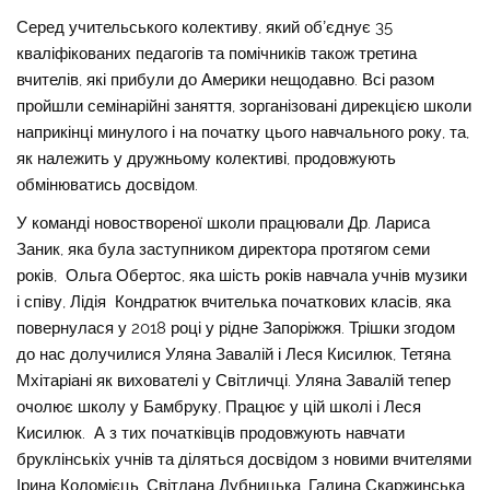
Серед учительського колективу, який обʼєднує 35
кваліфікованих педагогів та помічників також третина
вчителів, які прибули до Америки нещодавно. Всі разом
пройшли семінарійні заняття, зорганізовані дирекцією школи
наприкінці минулого і на початку цього навчального року, та,
як належить у дружньому колективі, продовжують
обмінюватись досвідом.
У команді новоствореної школи працювали Др. Лариса
Заник, яка була заступником директора протягом семи
років, Ольга Обертос, яка шість років навчала учнів музики
і співу, Лідія Кондратюк вчителька початкових класів, яка
повернулася у 2018 році у рідне Запоріжжя. Трішки згодом
до нас долучилися Уляна Завалій і Леся Кисилюк, Тетяна
Мхітаріані як вихователі у Світличці. Уляна Завалій тепер
очолює школу у Бамбруку, Працює у цій школі і Леся
Кисилюк. А з тих початківців продовжують навчати
бруклінськіх учнів та діляться досвідом з новими вчителями
Ірина Коломієць, Світлана Дубницька, Галина Скаржинська,