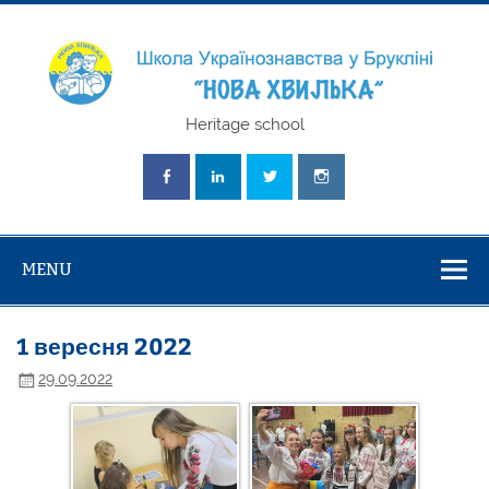
Skip
to
content
Школа
Heritage school
Українознавст
"Нова Хвилька
MENU
1 вересня 2022
29.09.2022