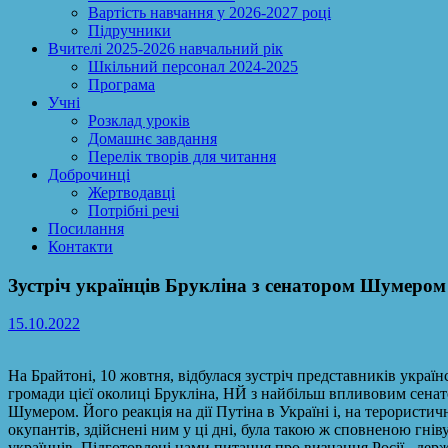
Вартість навчання у 2026-2027 році
Підручники
Вчителі 2025-2026 навчальний рік
Шкільний персонал 2024-2025
Програма
Учні
Розклад уроків
Домашнє завдання
Перелік творів для читання
Доброчинці
Жертводавці
Потрібні речі
Посилання
Контакти
Зустріч українців Брукліна з сенатором Шумером
15.10.2022
На Брайтоні, 10 жовтня, відбулася зустріч представників українс
громади цієї околиці Брукліна, НЙ з найбільш впливовим сен
Шумером. Його реакція на дії Путіна в Україні і, на терористич
окупантів, здійснені ним у ці дні, була такою ж сповненою гніву
українців. Підготовлені нами питання про визнання Росії –де