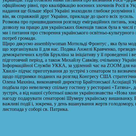
офіційному рівні, про кваліфікацію воєнних злочинів Росії в У
надання ще більше зброї Україні знаходили глибоке розуміння і
він, як справжній друг України, прикладе до цього всіх зусиль.
Розмова про пришвидшення розгляду еміграційних питань, зок
дозволу на працю для українських біженців також була в числі
ми і питання про створення українського освітньо-культурного 
потреб громади.
Щиро дякуємо assemblywoman Мотильді Фронтус , яка була модер
що зорганізувала її для нас. Подяка Анжелі Кравченко, президе
демократичних клубів Брукліна за ініціативу у її проведенні і в
підготовчий період, а також Михайлу Савківу, очільнику Україн
Інформаційної Служби УККА, за уділений час на ZOOM для наш
Хвилі» підчас приготування до зустрічі з сенатором та визначе
щодо підтримки поданих на розгляд Конгресу США стратегічни
Олена Махніна, виконавчий директор Брайтонської Асоціації 
подбала про невеличку спільну гостину у ресторані «Татяна», д
зустріч, а від нашої суботньої школи українознавства «Нова х
нагоду подарувати сенаторові Шумеру українську вишиванку. Ві
важливі події і, зокрема, у день вшанування жертв голодомору,
листопада у соборі св. Патрика.