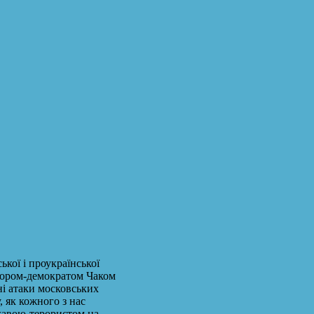
ької і проукраїнської
атором-демократом Чаком
ні атаки московських
, як кожного з нас
ржавою-терористом на