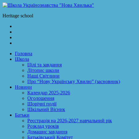
Skip
to
Школа Українознавства "Нова Хвилька"
Heritage school
content
Facebook
LinkedIn
Twitter
Instagram
Головна
Школа
Цілі та завдання
Літопис школи
Наші Світлини
Про “Нову Українську Хвилю” (засновник)
Новини
Календар 2025-2026
Оголошення
Щорічні події
Шкільний Вісник
Батьки
Реєстрація на 2026-2027 навчальний рік
Розклад уроків
Домашнє завдання
Батьківський Комітет