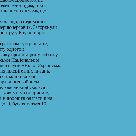
країні геноцидом, про
 запевнення в тому, що
рема, щодо отримання
 першочергових. Заторкнули
центру у Брукліні для
атором зустрічі за те,
нту одного з
елику організаційну роботі у
ської Національної
ої групи «Нової Української
ння пріорітетних питань,
х законопроектів.
Управління районом
е, власне видбувалася
вилька» ми мали приємну
н пообіцяв одягати її на
 що відбуватиметься 19