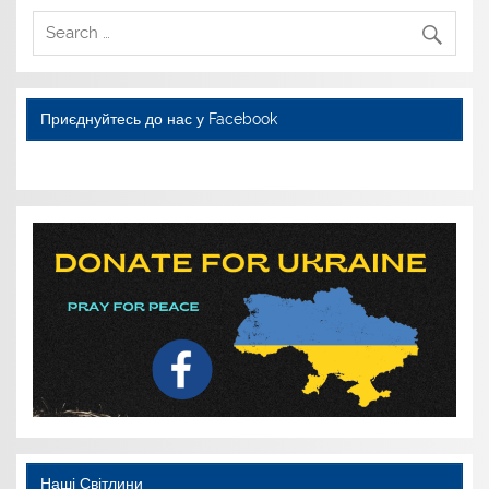
Приєднуйтесь до нас у Facebook
WordPress YouTube
Наші Світлини