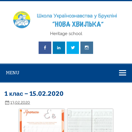
Skip
to
content
Школа
Heritage school
Українознавст
"Нова Хвилька
MENU
1 клас – 15.02.2020
13.02.2020