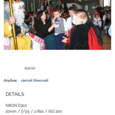
Admin
Альбом:
святий Миколай
DETAILS
NIKON D300
20mm
/
ƒ/3.5
/
1/60s
/
ISO 200