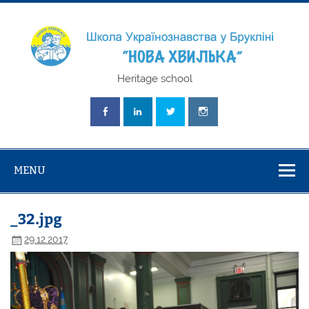
Skip
to
content
Школа
Heritage school
Українознавст
"Нова Хвилька
MENU
_32.jpg
29.12.2017