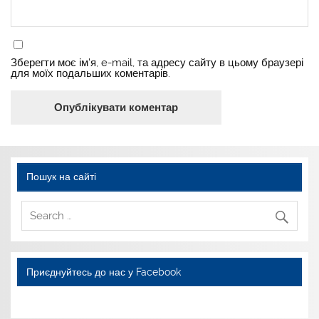
Зберегти моє ім'я, e-mail, та адресу сайту в цьому браузері
для моїх подальших коментарів.
Пошук на сайті
Приєднуйтесь до нас у Facebook
WordPress YouTube