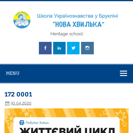
Skip
to
content
Школа
Heritage school
Українознавст
"Нова Хвилька
MENU
172 0001
30.04.2020