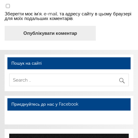
Зберегти моє ім'я, e-mail, та адресу сайту в цьому браузері
для моїх подальших коментарів.
Пошук на сайті
Приєднуйтесь до нас у Facebook
WordPress YouTube