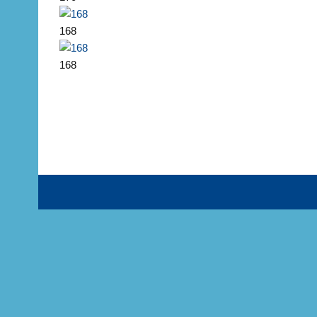
168
168