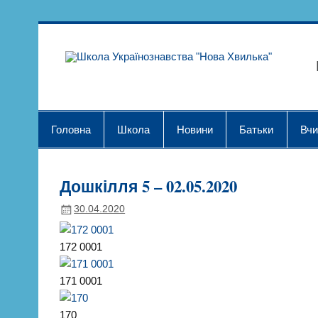
Skip
to
content
Шк
Головна
Школа
Новини
Батьки
Вчи
Дошкілля 5 – 02.05.2020
30.04.2020
172 0001
171 0001
170