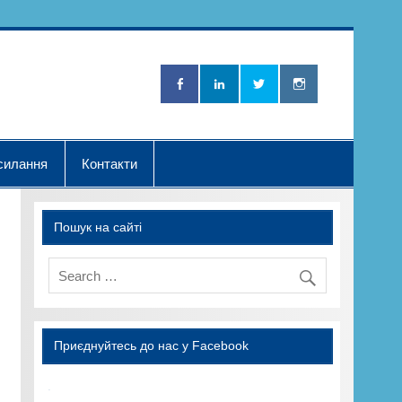
Нова Хвилька"
силання
Контакти
Пошук на сайті
Приєднуйтесь до нас у Facebook