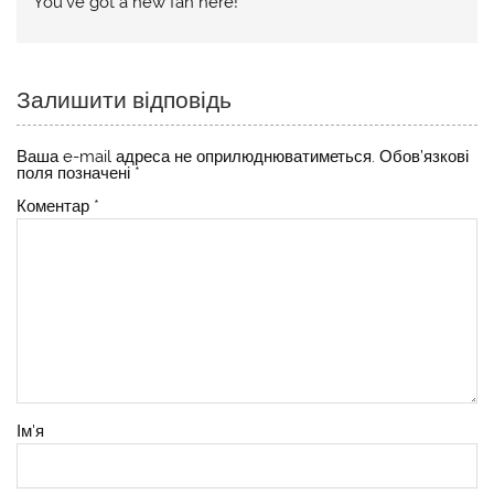
You’ve got a new fan here!
Залишити відповідь
Ваша e-mail адреса не оприлюднюватиметься.
Обов’язкові
поля позначені
*
Коментар
*
Ім'я