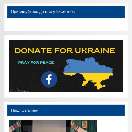
Приєднуйтесь до нас у Facebook
WordPress YouTube
Наші Світлини