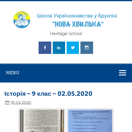
Skip
to
content
Школа
Heritage school
Українознавст
"Нова Хвилька
MENU
Історія – 9 клас – 02.05.2020
30.04.2020