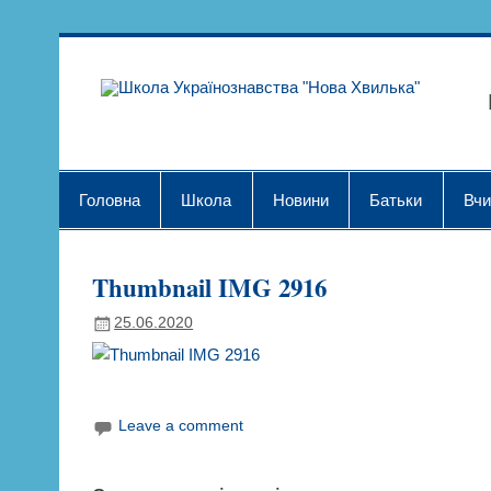
Skip
to
content
Шк
Головна
Школа
Новини
Батьки
Вчи
Thumbnail IMG 2916
25.06.2020
Leave a comment