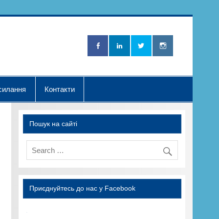
Нова Хвилька"
силання
Контакти
Пошук на сайті
Приєднуйтесь до нас у Facebook