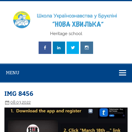
Skip
to
content
Школа
Heritage school
Українознавст
"Нова Хвилька
MENU
IMG 8456
08.03.2022