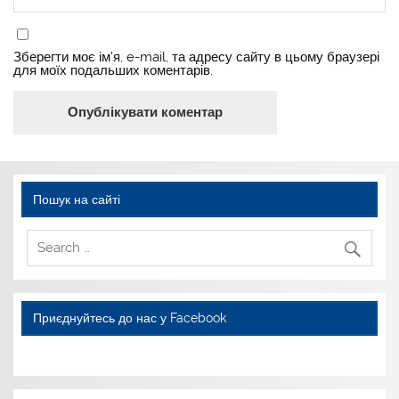
Зберегти моє ім'я, e-mail, та адресу сайту в цьому браузері
для моїх подальших коментарів.
Пошук на сайті
Приєднуйтесь до нас у Facebook
WordPress YouTube