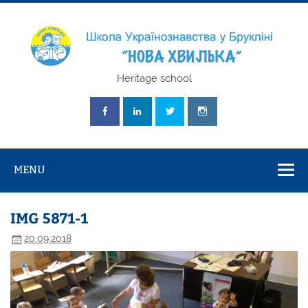
Skip
to
content
Школа
Heritage school
Українознавст
"Нова Хвилька
MENU
IMG 5871-1
20.09.2018