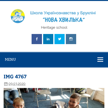
Skip
to
content
Школа
Heritage school
Українознавст
"Нова Хвилька
MENU
IMG 4767
09.03.2020