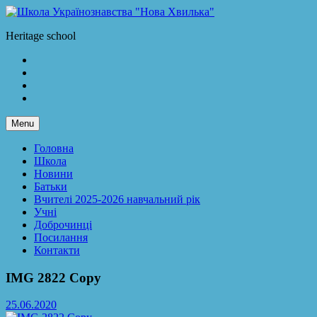
Skip
to
Школа Українознавства "Нова Хвилька"
Heritage school
content
Facebook
LinkedIn
Twitter
Instagram
Menu
Головна
Школа
Новини
Батьки
Вчителі 2025-2026 навчальний рік
Учні
Доброчинці
Посилання
Контакти
IMG 2822 Copy
25.06.2020