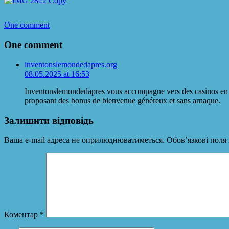
One comment
One comment
inventonslemondedapres.org
08.05.2025 at 16:53
Inventonslemondedapres vous accompagne vers des casinos en 
proposant des bonus de bienvenue généreux et sans arnaque.
Залишити відповідь
Ваша e-mail адреса не оприлюднюватиметься.
Обов’язкові поля
Коментар
*