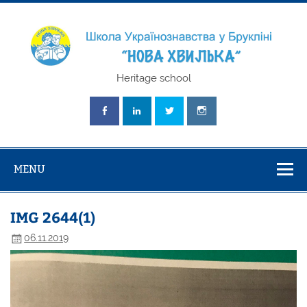
Skip
to
content
Школа
Heritage school
Українознавст
"Нова Хвилька
MENU
IMG 2644(1)
06.11.2019