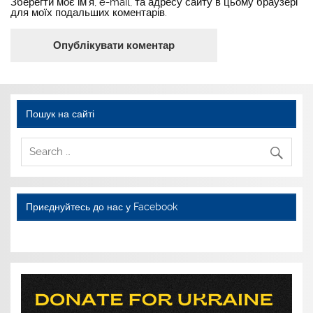
Зберегти моє ім'я, e-mail, та адресу сайту в цьому браузері
для моїх подальших коментарів.
Пошук на сайті
Приєднуйтесь до нас у Facebook
WordPress YouTube