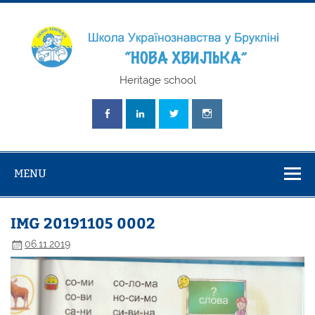
Skip
to
content
Школа
Heritage school
Українознавст
"Нова Хвилька
MENU
IMG 20191105 0002
06.11.2019