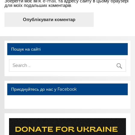
Зберегти моє ім'я, e-mail, та адресу сайту в цьому браузері
для моїх подальших коментарів.
Пошук на сайті
Приєднуйтесь до нас у Facebook
WordPress YouTube