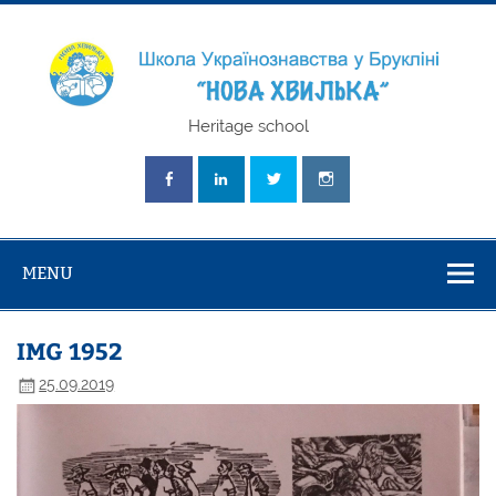
Skip
to
content
Школа
Heritage school
Українознавст
"Нова Хвилька
MENU
IMG 1952
25.09.2019