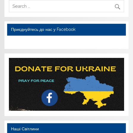
Приєднуйтесь до нас у Facebook
WordPress YouTube
Наші Світлини