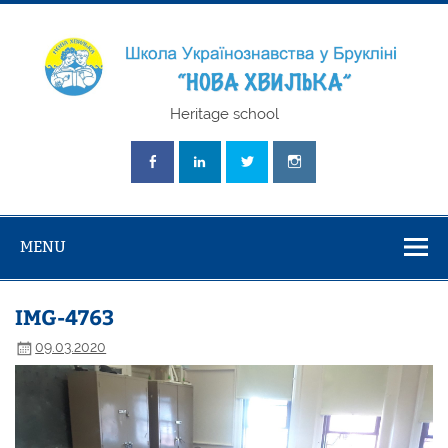
Skip
to
content
Школа
Heritage school
Українознавст
"Нова Хвилька
MENU
IMG-4763
09.03.2020