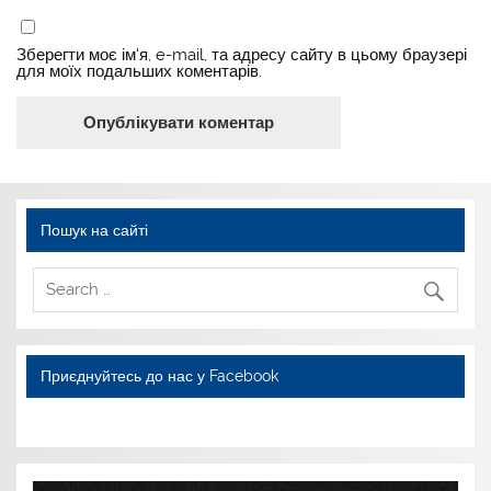
Зберегти моє ім'я, e-mail, та адресу сайту в цьому браузері
для моїх подальших коментарів.
Пошук на сайті
Приєднуйтесь до нас у Facebook
WordPress YouTube