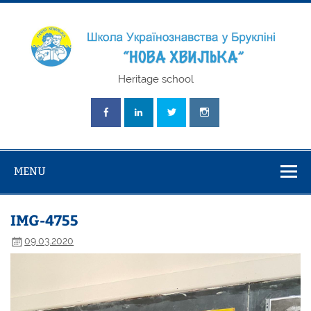
Skip
to
content
Школа
Heritage school
Українознавст
"Нова Хвилька
MENU
IMG-4755
09.03.2020