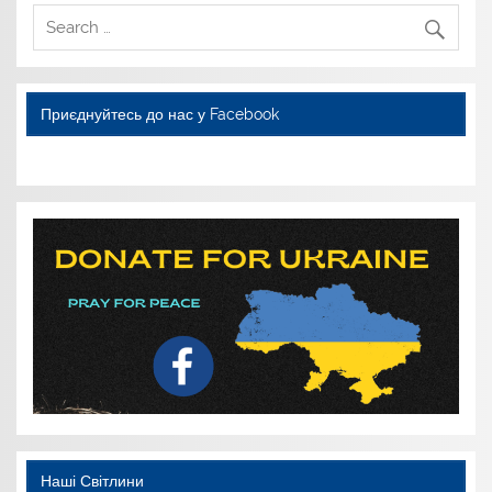
Приєднуйтесь до нас у Facebook
WordPress YouTube
Наші Світлини