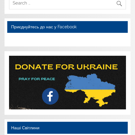
Приєднуйтесь до нас у Facebook
WordPress YouTube
Наші Світлини