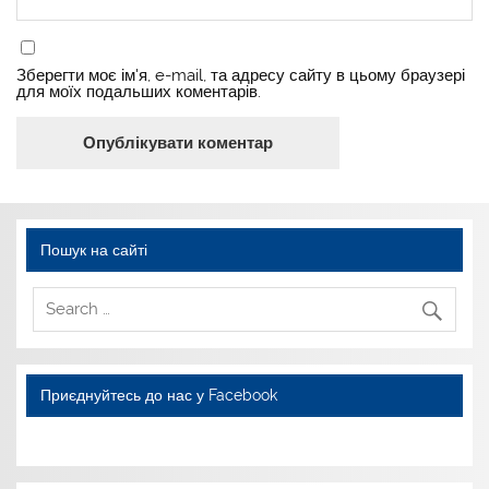
Зберегти моє ім'я, e-mail, та адресу сайту в цьому браузері
для моїх подальших коментарів.
Пошук на сайті
Приєднуйтесь до нас у Facebook
WordPress YouTube