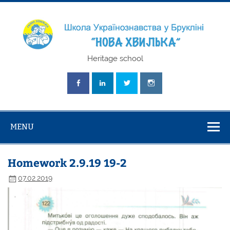
Skip
to
content
Школа
Heritage school
Українознавст
"Нова Хвилька
MENU
Homework 2.9.19 19-2
07.02.2019