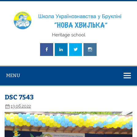
Skip
to
content
Школа
Heritage school
Українознавст
"Нова Хвилька
MENU
DSC 7543
13.06.2022