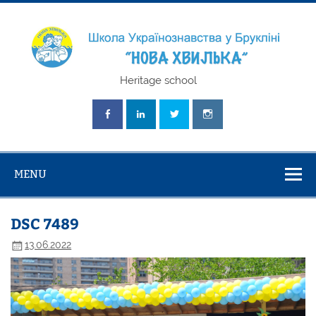
Skip
to
content
Школа
Heritage school
Українознавст
"Нова Хвилька
MENU
DSC 7489
13.06.2022