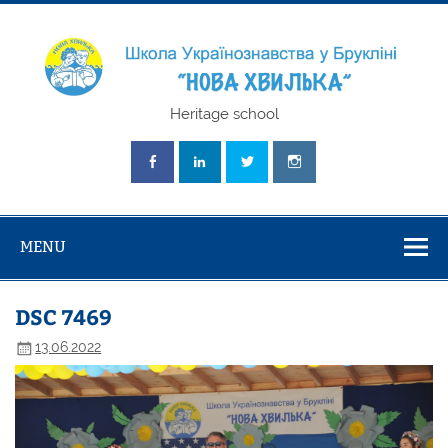
Skip
to
content
Школа
Heritage school
Українознавст
"Нова Хвилька
MENU
DSC 7469
13.06.2022