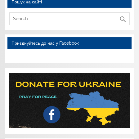
Пошук на сайті
Приєднуйтесь до нас у Facebook
WordPress YouTube