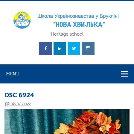
Skip
to
content
Школа
Heritage school
Українознавст
"Нова Хвилька
MENU
DSC 6924
08.02.2022