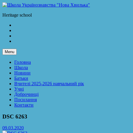
Skip
to
Школа Українознавства "Нова Хвилька"
Heritage school
content
Facebook
LinkedIn
Twitter
Instagram
Menu
Головна
Школа
Новини
Батьки
Вчителі 2025-2026 навчальний рік
Учні
Доброчинці
Посилання
Контакти
DSC 6263
09.03.2020