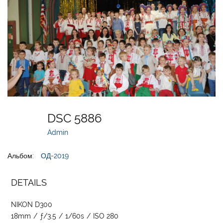
DSC 5886
Admin
Альбом:
ОД-2019
DETAILS
NIKON D300
18mm
/
ƒ/3.5
/
1/60s
/
ISO 280