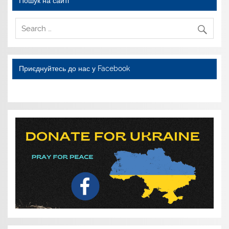
Пошук на сайті
Приєднуйтесь до нас у Facebook
WordPress YouTube