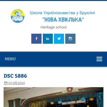
Skip
to
content
Школа
Heritage school
Українознавст
"Нова Хвилька
MENU
DSC 5886
03.08.2019