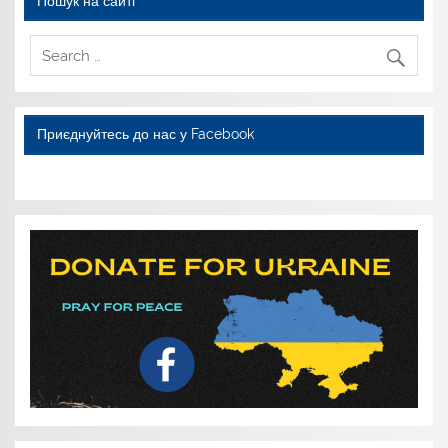
Пошук на сайті
Приєднуйтесь до нас у Facebook
WordPress YouTube