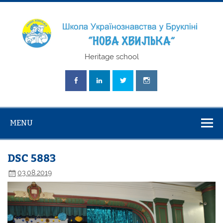
Skip
to
content
Школа
Heritage school
Українознавст
"Нова Хвилька
MENU
DSC 5883
03.08.2019