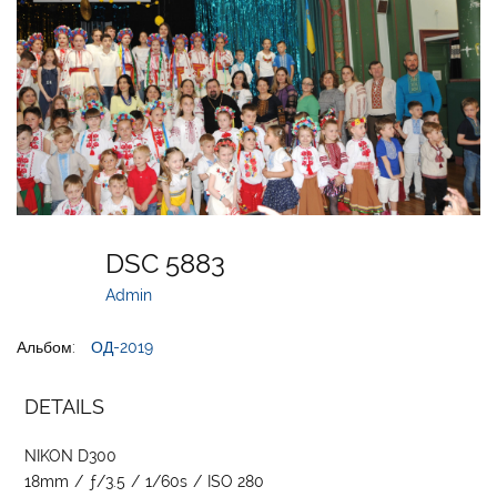
DSC 5883
Admin
Альбом:
ОД-2019
DETAILS
NIKON D300
18mm
/
ƒ/3.5
/
1/60s
/
ISO 280