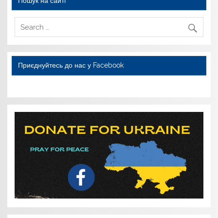
Пошук на сайті
Приєднуйтесь до нас у Facebook
WordPress YouTube