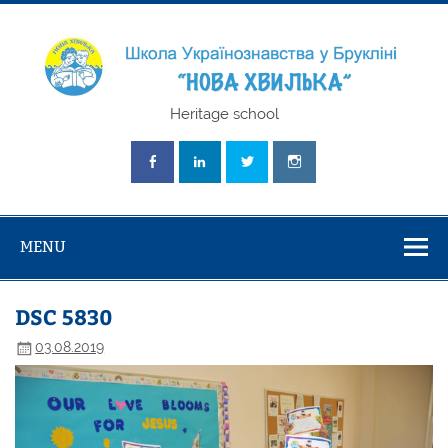
Skip
to
content
Школа
Heritage school
Українознавст
"Нова Хвилька
MENU
DSC 5830
03.08.2019