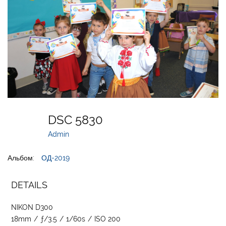
DSC 5830
Admin
Альбом:
ОД-2019
DETAILS
NIKON D300
18mm
/
ƒ/3.5
/
1/60s
/
ISO 200