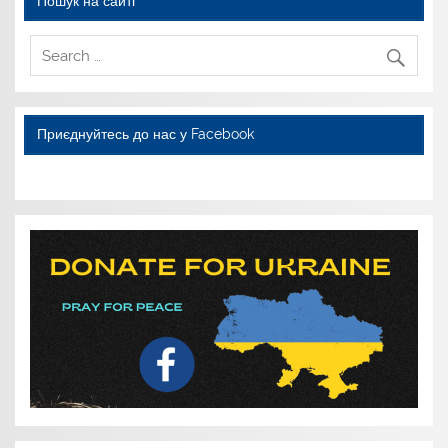
Пошук на сайті
Приєднуйтесь до нас у Facebook
WordPress YouTube