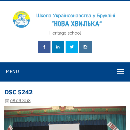
Skip
to
content
Школа
Heritage school
Українознавст
"Нова Хвилька
MENU
DSC 5242
08.06.2018