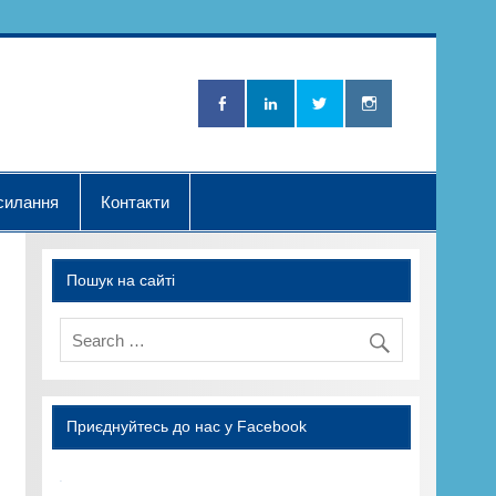
Нова Хвилька"
силання
Контакти
Пошук на сайті
Приєднуйтесь до нас у Facebook