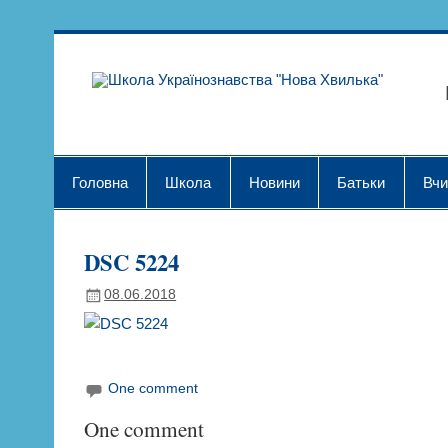
Skip
to
content
Шк
Головна
Школа
Новини
Батьки
Вчи
DSC 5224
08.06.2018
One comment
One comment