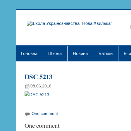
Skip
to
content
Шк
Головна
Школа
Новини
Батьки
Вчи
DSC 5213
08.06.2018
One comment
One comment