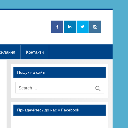
Нова Хвилька"
силання
Контакти
Пошук на сайті
Приєднуйтесь до нас у Facebook