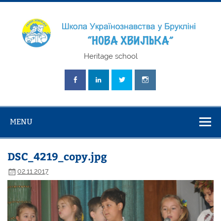
Skip
to
content
Школа
Heritage school
Українознавст
"Нова Хвилька
MENU
DSC_4219_copy.jpg
02.11.2017