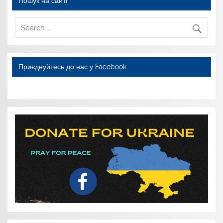
Пошук на сайті
Приєднуйтесь до нас у Facebook
WordPress YouTube