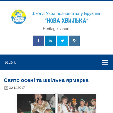
Skip
to
content
Школа
Heritage school
Українознавст
"Нова Хвилька
MENU
Свято осені та шкільна ярмарка
02.11.2017