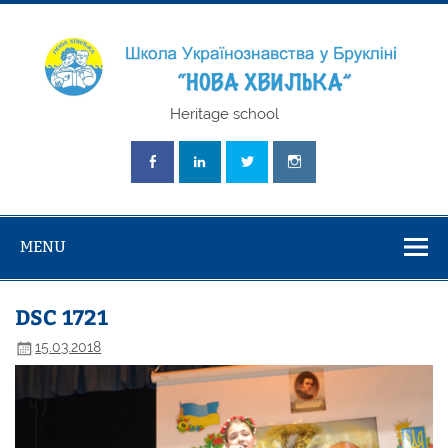
Skip
to
content
Школа
Heritage school
Українознавст
"Нова Хвилька
MENU
DSC 1721
15.03.2018