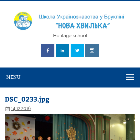
Skip
to
content
Школа
Heritage school
Українознавст
"Нова Хвилька
MENU
DSC_0233.jpg
14.12.2016