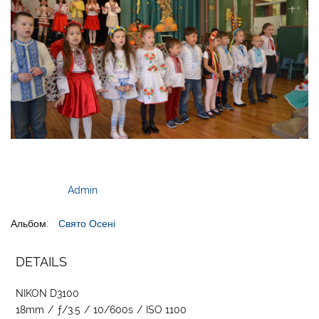
Admin
Альбом:
Свято Осені
DETAILS
NIKON D3100
18mm
/
ƒ/3.5
/
10/600s
/
ISO 1100