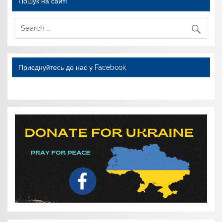
Пошук на сайті
Приєднуйтесь до нас у Facebook
WordPress YouTube