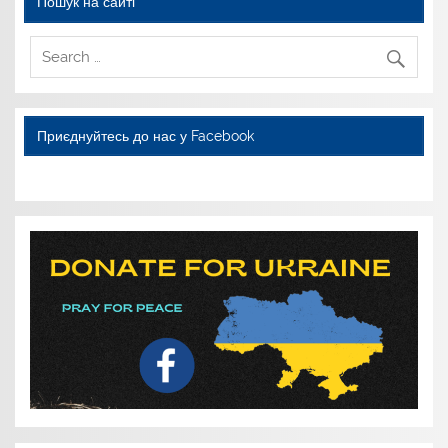
Пошук на сайті
Приєднуйтесь до нас у Facebook
WordPress YouTube