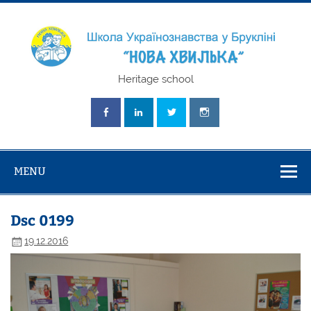
Skip
to
content
Школа
Heritage school
Українознавст
"Нова Хвилька
MENU
Dsc 0199
19.12.2016