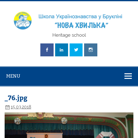
Skip
to
content
Школа
Heritage school
Українознавст
"Нова Хвилька
MENU
_76.jpg
15.03.2018