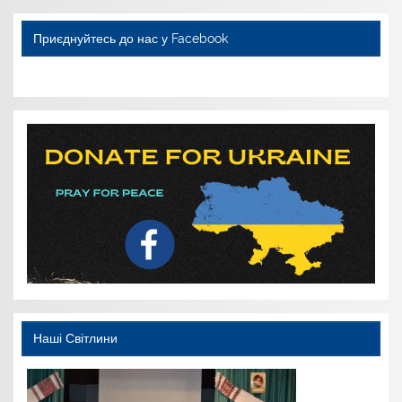
Приєднуйтесь до нас у Facebook
WordPress YouTube
Наші Світлини