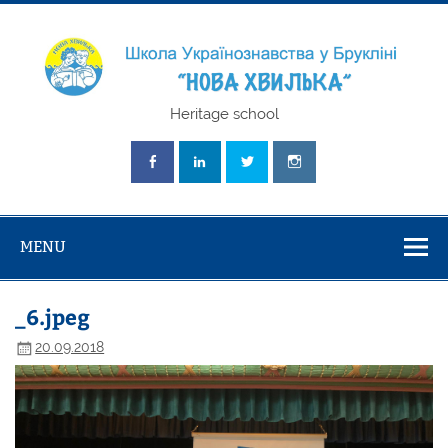
Skip
to
content
Школа
Heritage school
Українознавст
"Нова Хвилька
MENU
_6.jpeg
20.09.2018