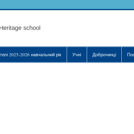
ола Українознавства "
Heritage school
телі 2025-2026 навчальний рік
Учні
Доброчинці
По