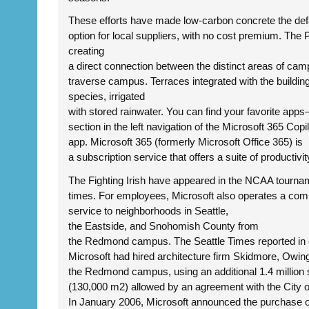
These efforts have made low-carbon concrete the def
option for local suppliers, with no cost premium. Th
creating
a direct connection between the distinct areas of camp
traverse campus. Terraces integrated with the building
species, irrigated
with stored rainwater. You can find your favorite a
section in the left navigation of the Microsoft 365 Copi
app. Microsoft 365 (formerly Microsoft Office 365) is
a subscription service that offers a suite of productiv
The Fighting Irish have appeared in the NCAA tourna
times. For employees, Microsoft also operates a com
service to neighborhoods in Seattle,
the Eastside, and Snohomish County from
the Redmond campus. The Seattle Times reported in 
Microsoft had hired architecture firm Skidmore, Owings 
the Redmond campus, using an additional 1.4 million 
(130,000 m2) allowed by an agreement with the City
In January 2006, Microsoft announced the purchase