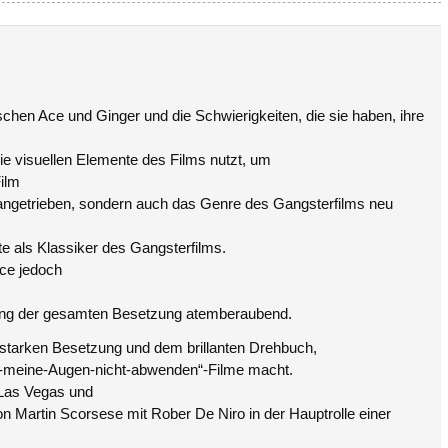
chen Ace und Ginger und die Schwierigkeiten, die sie haben, ihre
die visuellen Elemente des Films nutzt, um
ilm
orangetrieben, sondern auch das Genre des Gangsterfilms neu
ute als Klassiker des Gangsterfilms.
ce jedoch
tung der gesamten Besetzung atemberaubend.
starken Besetzung und dem brillanten Drehbuch,
nn-meine-Augen-nicht-abwenden“-Filme macht.
 Las Vegas und
on Martin Scorsese mit Rober De Niro in der Hauptrolle einer