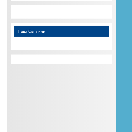
WordPress YouTube
Наші Світлини