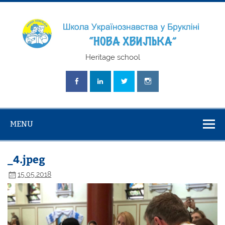
Skip
to
content
Школа
Heritage school
Українознавст
"Нова Хвилька
MENU
_4.jpeg
15.05.2018