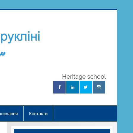
Школа
Українознав
"Нова Хвиль
Heritage school
осилання
Контакти