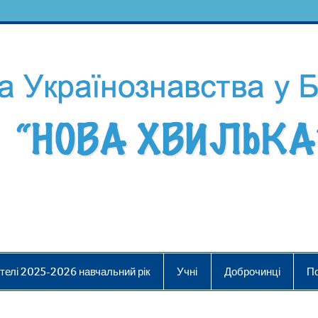
телі 2025-2026 навчальний рік
Учні
Доброчинці
П