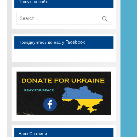
Пошук на сайті
Приєднуйтесь до нас у Facebook
WordPress YouTube
Наші Світлини