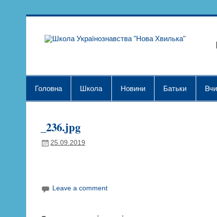
Skip
to
content
Шк
Головна
Школа
Новини
Батьки
Вчи
_236.jpg
25.09.2019
Leave a comment