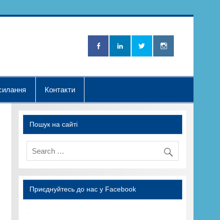
Нова Хвилька"
силання
Контакти
Пошук на сайті
Приєднуйтесь до нас у Facebook